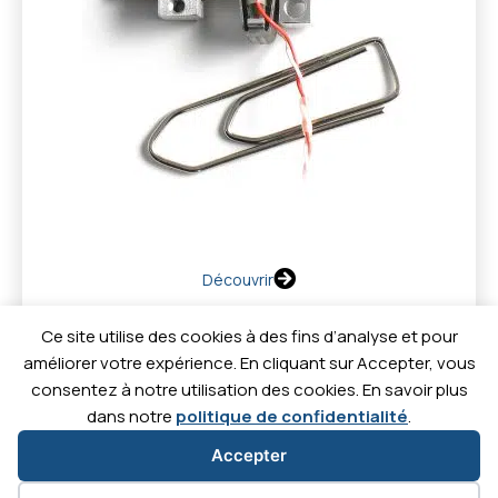
Découvrir
Ce site utilise des cookies à des fins d’analyse et pour
améliorer votre expérience. En cliquant sur Accepter, vous
consentez à notre utilisation des cookies. En savoir plus
dans notre
politique de confidentialité
.
Contact
Actualités
Téléc
Carrières
Accepter
C'est
C'est
C'est
C'est
parti
parti
parti
parti