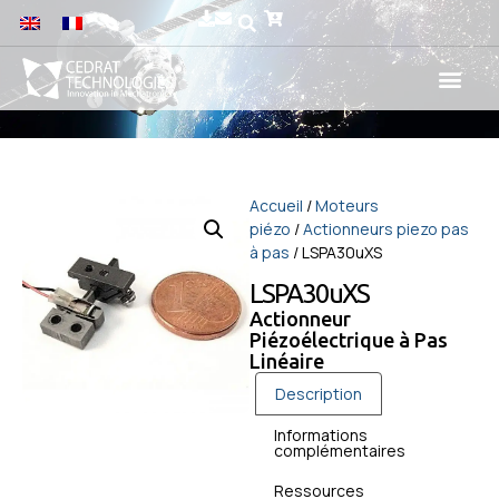
Accueil
/
Moteurs
piézo
/
Actionneurs piezo pas
à pas
/ LSPA30uXS
LSPA30uXS
Actionneur
Piézoélectrique à Pas
Linéaire
Description
Informations
complémentaires
Ressources