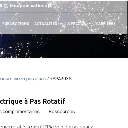
Mes publications
PUBLICATIONS
ACTUALITÉS
A PROPOS
CARRIÈRES
neurs piezo pas à pas
/ RSPA30XS
trique à Pas Rotatif
ns complémentaires
Ressources
iques rotatifs à pas (RSPA) sont de nouveaux