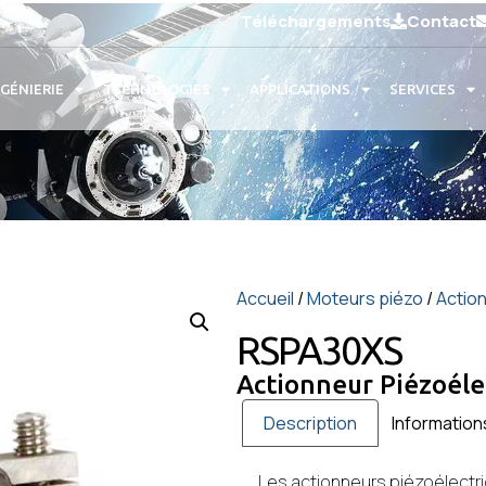
Téléchargements
Contact
NGÉNIERIE
TECHNOLOGIES
APPLICATIONS
SERVICES
Accueil
/
Moteurs piézo
/
Action
RSPA30XS
Actionneur Piézoélec
Description
Informatio
Les actionneurs piézoélectr