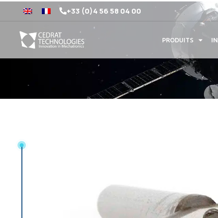
+33 (0)4 56 58 04 00
PRODUITS
I