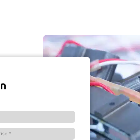
on
ise