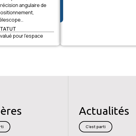
récision angulaire de
ositionnement,
élescope…
STATUT
valué pour l’espace
ières
Actualités
ti
C'est parti