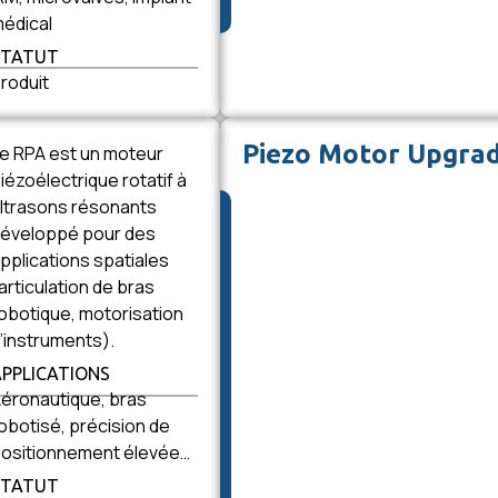
édical
STATUT
roduit
Piezo Motor Upgra
e RPA est un moteur
iézoélectrique rotatif à
ltrasons résonants
éveloppé pour des
pplications spatiales
articulation de bras
obotique, motorisation
’instruments).
APPLICATIONS
éronautique, bras
obotisé, précision de
ositionnement élevée…
STATUT