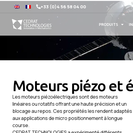
+33 (0)4 56 58 04 00
PRODUITS
I
Moteurs piézo et 
Les moteurs piézoélectriques sont des moteurs
linéaires ou rotatifs offrant une haute précision et un
blocage au repos. Ces propriétés les rendent adaptés
aux applications de micro positionnement à longue
course.
CEDRAT TECHNOLOGIES a expérimenté différents