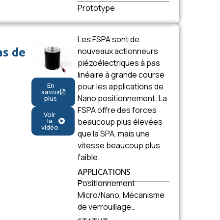
Prototype
Les FSPA sont de
as de
nouveaux actionneurs
piézoélectriques à pas
linéaire à grande course
pour les applications de
En
savoir
Nano positionnement. La
plus
FSPA offre des forces
Voir
beaucoup plus élevées
la
vidéo
que la SPA, mais une
vitesse beaucoup plus
faible.
APPLICATIONS
Positionnement
Micro/Nano, Mécanisme
de verrouillage…