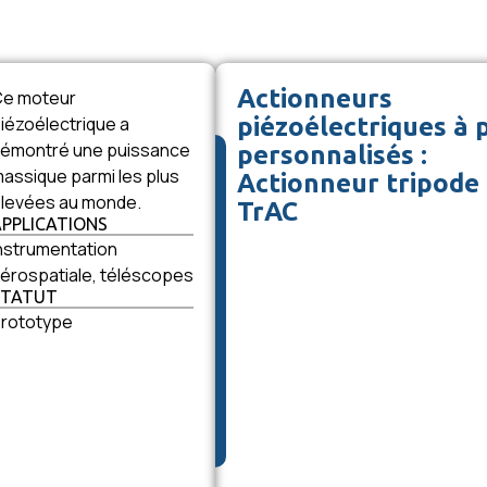
Actionneurs
Ce moteur
iézoélectrique a
piézoélectriques à 
émontré une puissance
personnalisés :
assique parmi les plus
Actionneur tripode
levées au monde.
TrAC
APPLICATIONS
nstrumentation
érospatiale, téléscopes
STATUT
rototype