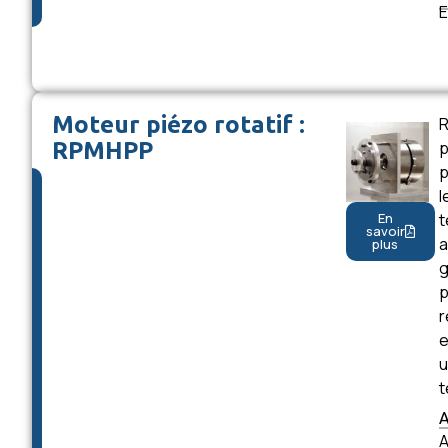
E
Moteur piézo rotatif :
R
RPMHPP
p
p
l
t
En
savoir
a
plus
g
p
r
e
u
t
A