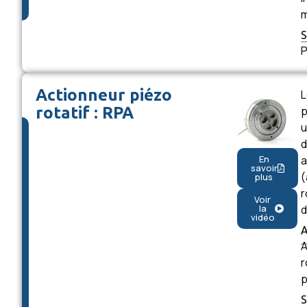
m
P
Actionneur piézo
L
rotatif : RPA
p
u
d
a
En
savoir
(
plus
r
Voir
d
la
vidéo
A
r
p