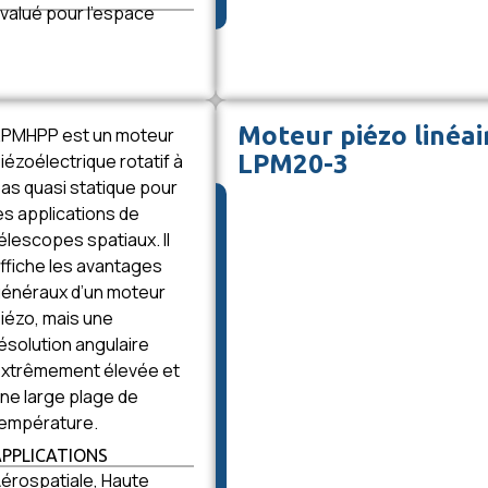
valué pour l’espace
Moteur piézo linéair
PMHPP est un moteur
iézoélectrique rotatif à
LPM20-3
as quasi statique pour
es applications de
élescopes spatiaux. Il
ffiche les avantages
énéraux d’un moteur
iézo, mais une
ésolution angulaire
xtrêmement élevée et
ne large plage de
empérature.
APPLICATIONS
érospatiale, Haute