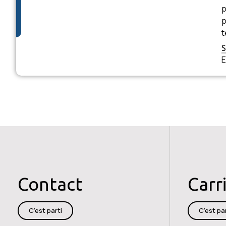
p
p
t
E
Contact
Carr
C'est parti
C'est par