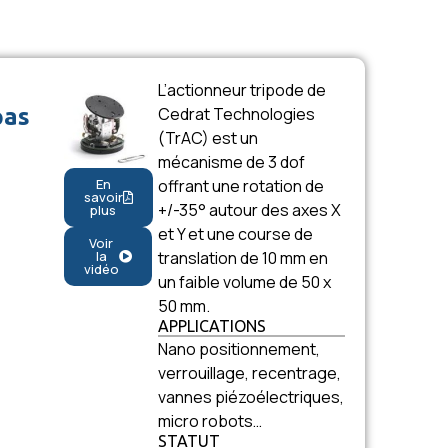
L’actionneur tripode de
pas
Cedrat Technologies
(TrAC) est un
mécanisme de 3 dof
offrant une rotation de
En
savoir
+/-35° autour des axes X
plus
et Y et une course de
Voir
translation de 10 mm en
la
vidéo
un faible volume de 50 x
50 mm.
APPLICATIONS
Nano positionnement,
verrouillage, recentrage,
vannes piézoélectriques,
micro robots…
STATUT