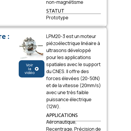
non-magnétisme
STATUT
Prototype
e :
LPM20-3 est un moteur
piézoélectrique linéaire à
ultrasons développé
pour les applications
spatiales avec le support
Voir
la
du CNES. Il offre des
vidéo
forces élevées (20-50N)
et de la vitesse (20mm/s)
avec une très faible
puissance électrique
(12W).
APPLICATIONS
Aéronautique,
Recentrage, Précision de