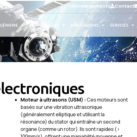
Téléchargements
Contact
NGÉNIERIE
TECHNOLOGIES
APPLICATIONS
SERVICES
électroniques
Moteur à ultrasons (USM) :
Ces moteurs sont
basés sur une vibration ultrasonique
(généralement elliptique et utilisant la
résonance) du stator qui entraîne un second
organe (comme un rotor). Ils sont rapides (>
100mm/s), offrent une maniabilité moyenne et