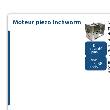
Moteur piezo Inchworm
p
d
m
é
En
savoir
plus
I
Voir
a
la
vidéo
P