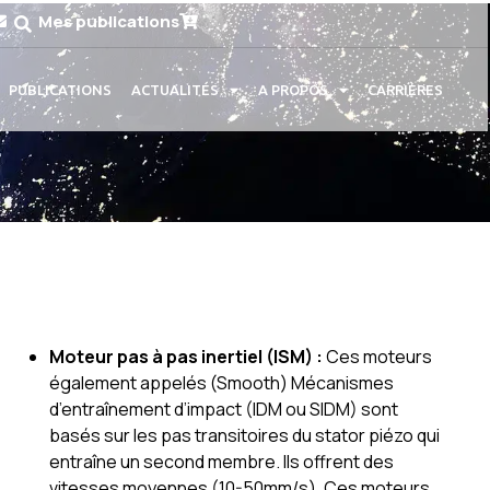
Mes publications
PUBLICATIONS
ACTUALITÉS
A PROPOS
CARRIÈRES
Moteur pas à pas inertiel (ISM) :
Ces moteurs
également appelés (Smooth) Mécanismes
d’entraînement d’impact (IDM ou SIDM) sont
basés sur les pas transitoires du stator piézo qui
entraîne un second membre. Ils offrent des
vitesses moyennes (10-50mm/s). Ces moteurs