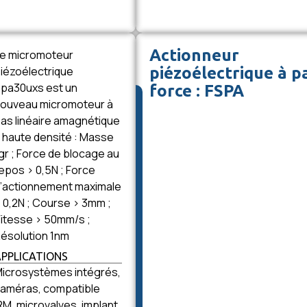
Actionneur
e micromoteur
iézoélectrique
piézoélectrique à p
pa30uxs est un
force : FSPA
ouveau micromoteur à
as linéaire amagnétique
 haute densité : Masse
gr ; Force de blocage au
epos > 0,5N ; Force
’actionnement maximale
 0,2N ; Course > 3mm ;
itesse > 50mm/s ;
ésolution 1nm
APPLICATIONS
icrosystèmes intégrés,
améras, compatible
RM, microvalves, implant