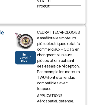
STATUT
Produit
de
CEDRAT TECHNOLOGIES
a amélioré les moteurs
piézoélectriques rotatifs
commerciaux – COTS en
changeant plusieurs
En
savoir
pièces et en réalisant
plus
des essais de réception.
Par exemple les moteurs
TWUM ont été rendus
compatibles avec
l’espace.
APPLICATIONS
Aérospatial, défense,