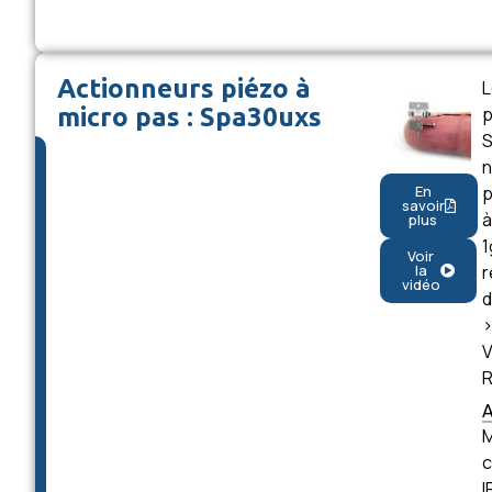
Actionneurs piézo à
L
micro pas : Spa30uxs
p
S
n
p
En
savoir
à
plus
1
Voir
r
la
vidéo
d
>
V
R
M
c
I