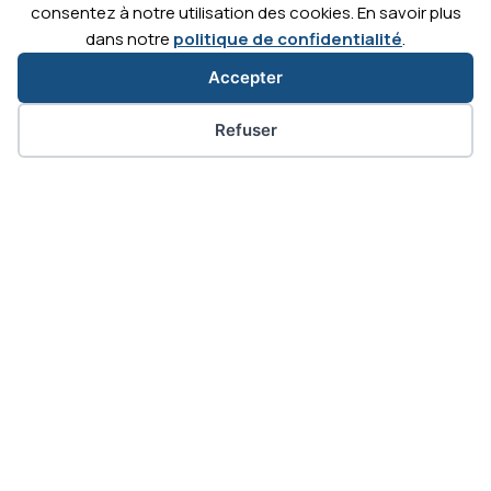
consentez à notre utilisation des cookies. En savoir plus
dans notre
politique de confidentialité
.
Accepter
Préférences des cookies
Refuser
Contact
Actualités
Téléc
Carrières
C'est
C'est
C'est
C'est
parti
parti
parti
parti