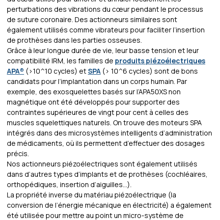
perturbations des vibrations du cœur pendant le processus
de suture coronaire. Des actionneurs similaires sont
également utilisés comme vibrateurs pour faciliter l’insertion
de prothèses dans les parties osseuses.
Grâce à leur longue durée de vie, leur basse tension et leur
compatibilité IRM, les familles de
produits piézoélectriques
APA®
(>10^10 cycles) et
SPA
(> 10^6 cycles) sont de bons
candidats pour l’implantation dans un corps humain. Par
exemple, des exosquelettes basés sur l’APA50XS non
magnétique ont été développés pour supporter des
contraintes supérieures de vingt pour cent à celles des
muscles squelettiques naturels. On trouve des moteurs SPA
intégrés dans des microsystèmes intelligents d’administration
de médicaments, où ils permettent d’effectuer des dosages
précis.
Nos actionneurs piézoélectriques sont également utilisés
dans d’autres types d’implants et de prothèses (cochléaires,
orthopédiques, insertion d’aiguilles…).
La propriété inverse du matériau piézoélectrique (la
conversion de l’énergie mécanique en électricité) a également
été utilisée pour mettre au point un micro-système de