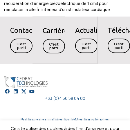
récupération d’énergie piézoélectrique de 1 cm3 pour
remplacer la pile à l’intérieur d’un stimulateur cardiaque.
Contact
Actualités
Téléc
Carrières
C'est
C'est
C'est
C'est
parti
parti
parti
parti
+33 (0)4 56 58 04 00
Politique de confidentialité
Mentions légales
Cybersécurité
Plan du site
Contactez-nous
Ce site utilise des cookies à des fins d’analyse et pour