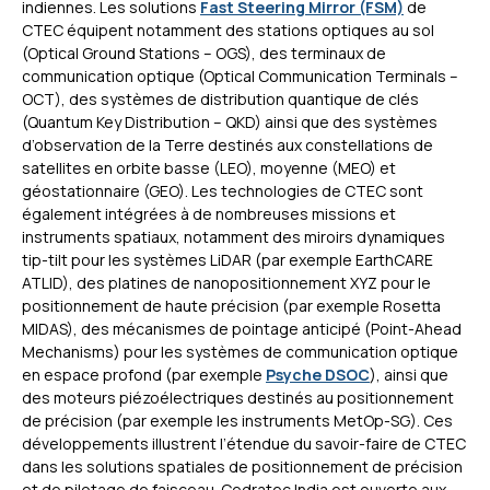
indiennes. Les solutions
Fast Steering Mirror (FSM)
de
CTEC équipent notamment des stations optiques au sol
(Optical Ground Stations – OGS), des terminaux de
communication optique (Optical Communication Terminals –
OCT), des systèmes de distribution quantique de clés
(Quantum Key Distribution – QKD) ainsi que des systèmes
d’observation de la Terre destinés aux constellations de
satellites en orbite basse (LEO), moyenne (MEO) et
géostationnaire (GEO). Les technologies de CTEC sont
également intégrées à de nombreuses missions et
instruments spatiaux, notamment des miroirs dynamiques
tip-tilt pour les systèmes LiDAR (par exemple EarthCARE
ATLID), des platines de nanopositionnement XYZ pour le
positionnement de haute précision (par exemple Rosetta
MIDAS), des mécanismes de pointage anticipé (Point-Ahead
Mechanisms) pour les systèmes de communication optique
en espace profond (par exemple
Psyche DSOC
), ainsi que
des moteurs piézoélectriques destinés au positionnement
de précision (par exemple les instruments MetOp-SG). Ces
développements illustrent l’étendue du savoir-faire de CTEC
dans les solutions spatiales de positionnement de précision
et de pilotage de faisceau. Cedratec India est ouverte aux