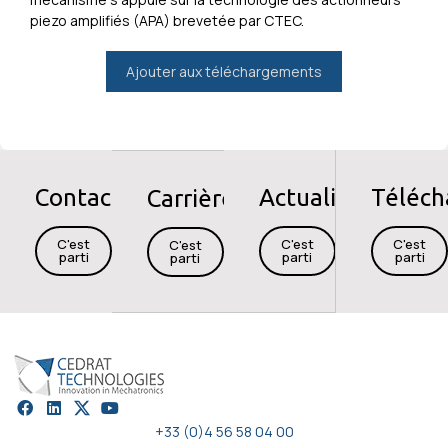
piezo amplifiés (APA) brevetée par CTEC.
Ajouter aux téléchargements
Contact
Actualités
Téléc
Carrières
C'est
C'est
C'est
C'est
parti
parti
parti
parti
+33 (0)4 56 58 04 00