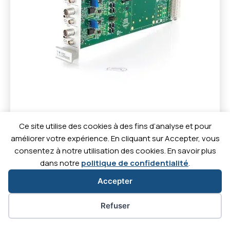
Découvrir
Ce site utilise des cookies à des fins d’analyse et pour
améliorer votre expérience. En cliquant sur Accepter, vous
consentez à notre utilisation des cookies. En savoir plus
dans notre
politique de confidentialité
.
Accepter
Contact
Actualités
Téléc
Carrières
Préférences des cookies
Refuser
C'est
C'est
C'est
C'est
parti
parti
parti
parti