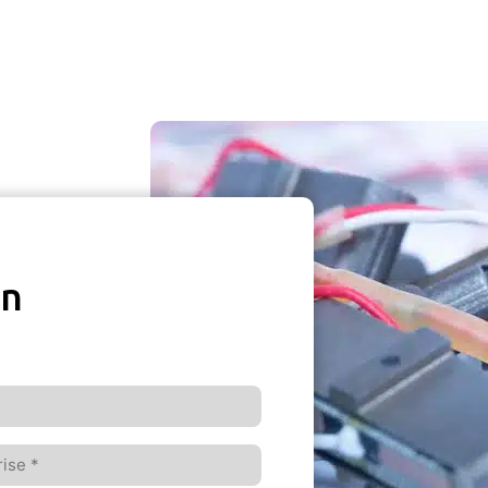
on
ise