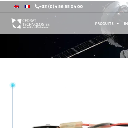
+33 (0)4 56 58 04 00
PRODUITS
I