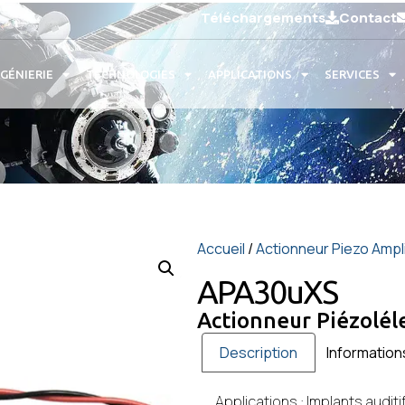
Téléchargements
Contact
NGÉNIERIE
TECHNOLOGIES
APPLICATIONS
SERVICES
Accueil
/
Actionneur Piezo Ampli
APA30uXS
Actionneur Piézolél
Description
Informatio
Applications : Implants audi