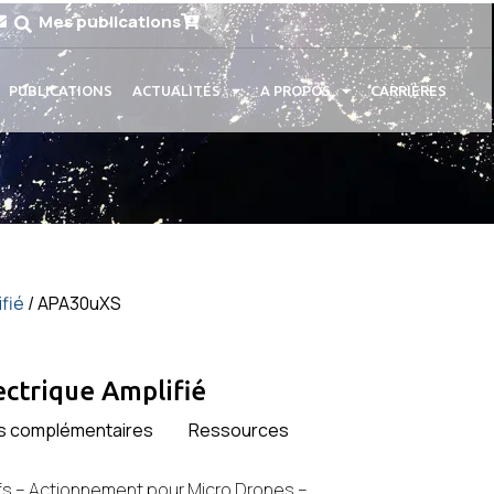
Mes publications
PUBLICATIONS
ACTUALITÉS
A PROPOS
CARRIÈRES
fié
/ APA30uXS
ectrique Amplifié
ns complémentaires
Ressources
tifs – Actionnement pour Micro Drones –