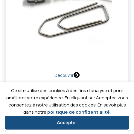
Découvrir
Ce site utilise des cookies à des fins d’analyse et pour
améliorer votre expérience. En cliquant sur Accepter, vous
consentez à notre utilisation des cookies. En savoir plus
dans notre
politique de confidentialité
.
Contact
Actualités
Téléc
Carrières
Accepter
C'est
C'est
C'est
C'est
parti
parti
parti
parti