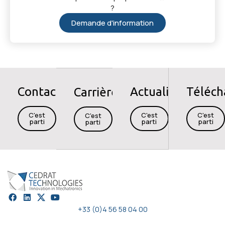
?
Demande d'information
Contact
Actualités
Téléc
Carrières
C'est
C'est
C'est
C'est
parti
parti
parti
parti
+33 (0)4 56 58 04 00