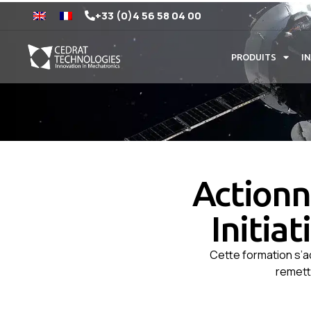
+33 (0)4 56 58 04 00
PRODUITS
I
Actionn
Initia
Cette formation s’a
remett