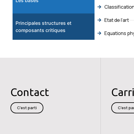
Les bases
Classificatio
Etat de l’art
Principales structures et
composants critiques
Equations ph
Contact
Carr
C'est parti
C'est par