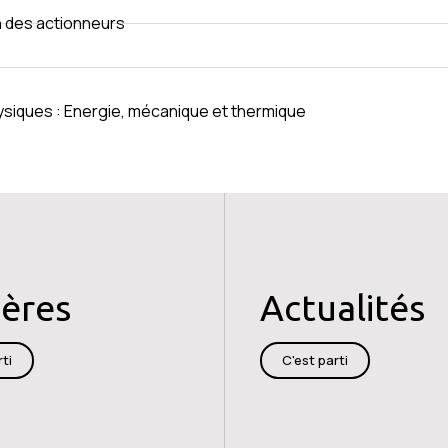
n des actionneurs
ysiques : Energie, mécanique et thermique
ières
Actualités
ti
C'est parti