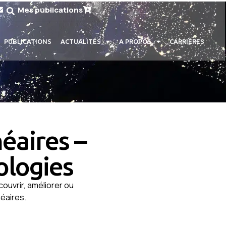
Mes publications
PUBLICATIONS
ACTUALITÉS
A PROPOS
CARRIÈRES
éaires –
ologies
ouvrir, améliorer ou
éaires.