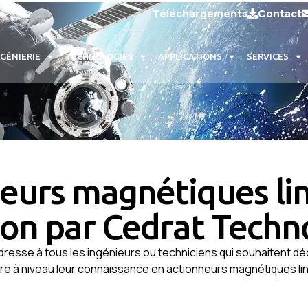
Téléchargements
Contact
NGÉNIERIE
TECHNOLOGIES
APPLICATIONS
SERVICES
eurs magnétiques lin
tion par Cedrat Techn
dresse à tous les ingénieurs ou techniciens qui souhaitent déc
re à niveau leur connaissance en actionneurs magnétiques lin