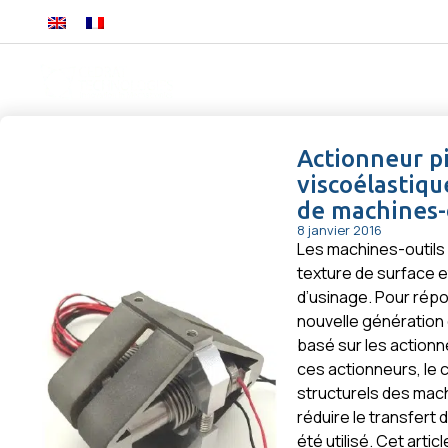
+33 (0)4 56 58 04 00
PRODUITS
I
Actionneur p
viscoélastiqu
de machines-
8 janvier 2016
Les machines-outils
texture de surface e
d’usinage. Pour rép
nouvelle génération
basé sur les action
ces actionneurs, le
structurels des mach
réduire le transfert 
été utilisé. Cet arti