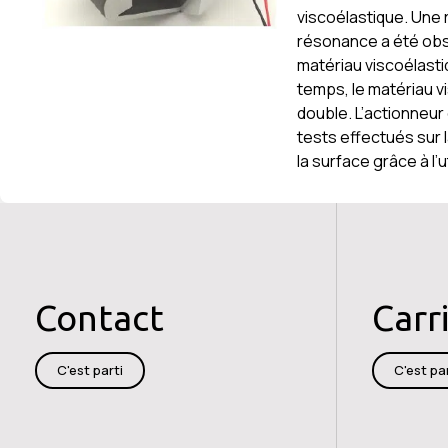
viscoélastique. Une r
résonance a été obs
matériau viscoélasti
temps, le matériau v
double. L’actionneur
tests effectués sur l
la surface grâce à l’u
Contact
Carr
C'est parti
C'est par