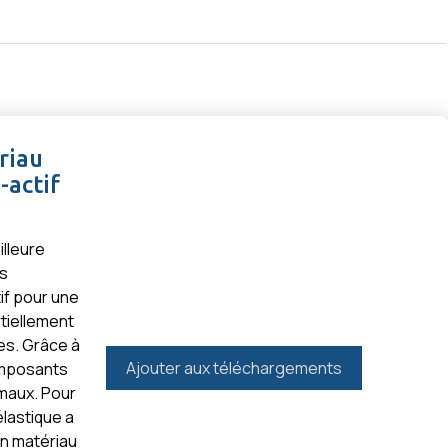
Mes publications
PUBLICATIONS
ACTUALITÉS
A PROPOS
CARRIÈRES
riau
-actif
lleure
es
if pour une
tiellement
es. Grâce à
Ajouter aux téléchargements
omposants
imaux. Pour
élastique a
un matériau