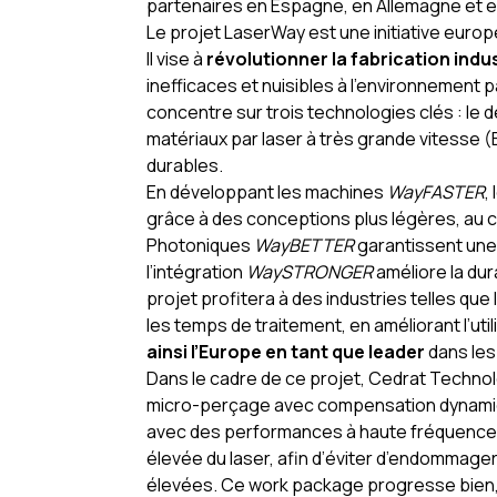
partenaires en Espagne, en Allemagne et 
Le projet LaserWay est une initiative eur
Il vise à
révolutionner la fabrication indus
inefficaces et nuisibles à l’environnement 
concentre sur trois technologies clés : le 
matériaux par laser à très grande vitesse 
durables.
En développant les machines
WayFASTER
,
grâce à des conceptions plus légères, au 
Photoniques
WayBETTER
garantissent une 
l’intégration
WaySTRONGER
améliore la dura
projet profitera à des industries telles que l
les temps de traitement, en améliorant l’util
ainsi l’Europe en tant que leader
dans les
Dans le cadre de ce projet, Cedrat Techno
micro-perçage avec compensation dynamiqu
avec des performances à haute fréquence. E
élevée du laser, afin d’éviter d’endommag
élevées. Ce work package progresse bien, m