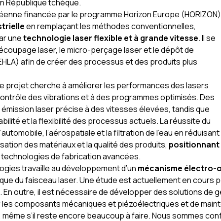
en République tchèque.
opéenne financée par le programme Horizon Europe (HORIZON)
trielle
en remplaçant les méthodes conventionnelles,
par une
technologie laser flexible et à grande vitesse
. Il se
découpage laser, le micro-perçage laser et le dépôt de
(EHLA) afin de créer des processus et des produits plus
 le projet cherche à améliorer les performances des lasers
contrôle des vibrations et à des programmes optimisés. Des
émission laser précise à des vitesses élevées, tandis que
bilité et la flexibilité des processus actuels. La réussite du
’automobile, l’aérospatiale et la filtration de l’eau en réduisant
isation des matériaux et la qualité des produits,
positionnant
 technologies de fabrication avancées.
logies travaille au développement d’un
mécanisme électro-o
e du faisceau laser. Une étude est actuellement en cours 
n outre, il est nécessaire de développer des solutions de ge
er les composants mécaniques et piézoélectriques et de main
ême s’il reste encore beaucoup à faire. Nous sommes confiant