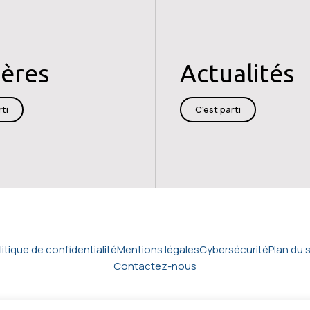
ières
Actualités
ti
C'est parti
litique de confidentialité
Mentions légales
Cybersécurité
Plan du s
Contactez-nous
Copyright © 2026
Cedrat technologies.
Tous droi