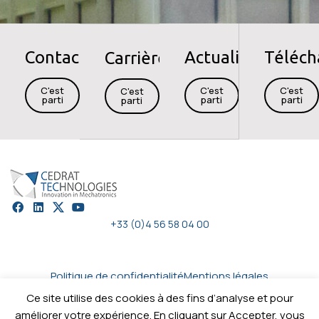
Contact
Actualités
Téléc
Carrières
C'est
C'est
C'est
C'est
parti
parti
parti
parti
+33 (0)4 56 58 04 00
Politique de confidentialité
Mentions légales
Cybersécurité
Plan du site
Contactez-nous
Ce site utilise des cookies à des fins d’analyse et pour
améliorer votre expérience. En cliquant sur Accepter, vous