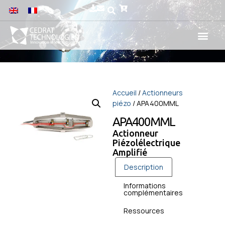
Accueil
/
Actionneurs
piézo
/ APA400MML
APA400MML
Actionneur
Piézolélectrique
Amplifié
Description
Informations
complémentaires
Ressources